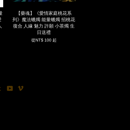
量
【藥魂】《愛情家庭桃花系
愛
列》魔法蠟燭 能量蠟燭 招桃花
人
復合 人緣 魅力 許願 小茶燭 生
日送禮
從
NT$ 100
起
tagram
Tumblr
YouTube
Vimeo