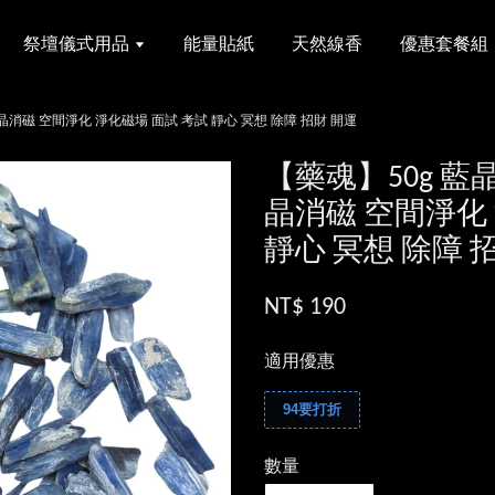
祭壇儀式用品
能量貼紙
天然線香
優惠套餐組
晶消磁 空間淨化 淨化磁場 面試 考試 靜心 冥想 除障 招財 開運
【藥魂】50g 藍
晶消磁 空間淨化
靜心 冥想 除障 
NT$ 190
適用優惠
94要打折
數量