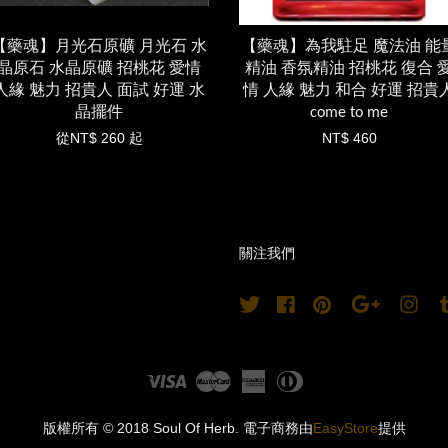
【藥魂】月光石原礦 月光石 水
【藥魂】為我駐足 魔法油 能
晶原石 水晶原礦 招桃花 愛情
精油 香氛精油 招桃花 復合 
人緣 魅力 招貴人 面試 好運 水
情 人緣 魅力 和合 好運 招貴
晶擺件
come to me
從
NT$ 260
起
NT$ 460
關注我們
Twitter
Facebook
Pinterest
Google
Ins
Visa
Master
American
Diners
Express
Club
版權所有 © 2018 Soul Of Herb. 電子商務由
EasyStore
提供