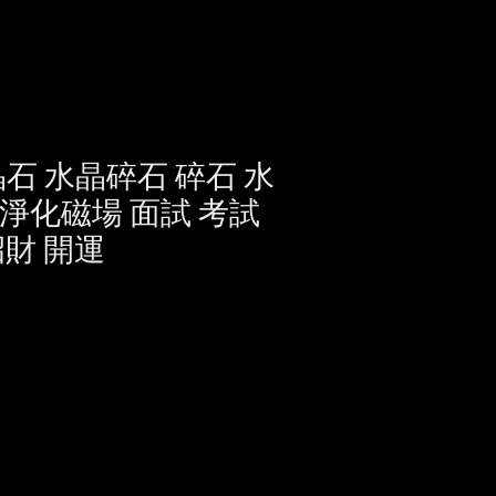
晶石 水晶碎石 碎石 水
 淨化磁場 面試 考試
招財 開運