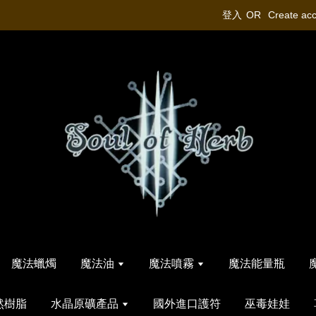
登入
OR
Create ac
魔法蠟燭
魔法油
魔法噴霧
魔法能量瓶
然樹脂
水晶原礦產品
國外進口護符
巫毒娃娃