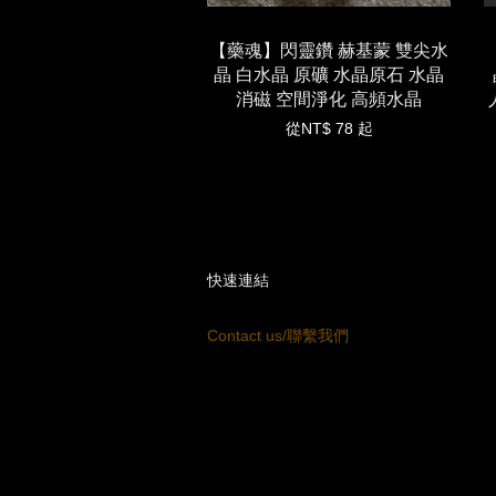
【藥魂】閃靈鑽 赫基蒙 雙尖水
晶 白水晶 原礦 水晶原石 水晶
消磁 空間淨化 高頻水晶
從
NT$ 78
起
快速連結
Contact us/聯繫我們