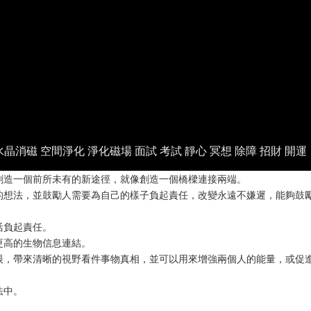
水晶消磁 空間淨化 淨化磁場 面試 考試 靜心 冥想 除障 招財 開運
創造一個前所未有的新途徑，就像創造一個橋樑連接兩端。
的想法，並鼓勵人需要為自己的樣子負起責任，改變永遠不嫌遲，能夠鼓
活負起責任。
更高的生物信息連結。
眼，帶來清晰的視野看件事物真相，並可以用來增強兩個人的能量，或促
法中。