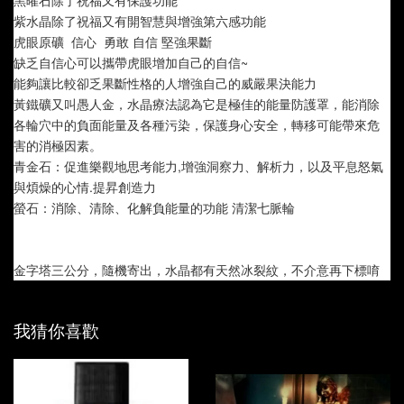
紫水晶除了祝福又有開智慧與增強第六感功能
虎眼原礦  信心  勇敢 自信 堅強果斷
缺乏自信心可以攜帶虎眼增加自己的自信~
能夠讓比較卻乏果斷性格的人增強自己的威嚴果決能力
黃鐵礦又叫愚人金，水晶療法認為它是極佳的能量防護罩，能消除
各輪穴中的負面能量及各種污染，保護身心安全，轉移可能帶來危
害的消極因素。
青金石：促進樂觀地思考能力,增強洞察力、解析力，以及平息怒氣
與煩燥的心情.提昇創造力
螢石：消除、清除、化解負能量的功能 清潔七脈輪
金字塔三公分，隨機寄出，水晶都有天然冰裂紋，不介意再下標唷
我猜你喜歡