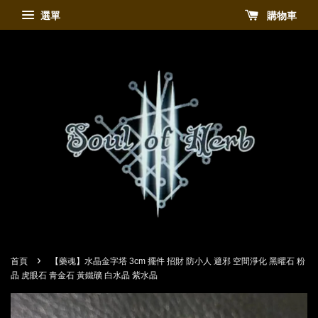
選單
購物車
›
首頁
【藥魂】水晶金字塔 3cm 擺件 招財 防小人 避邪 空間淨化 黑曜石 粉
晶 虎眼石 青金石 黃鐵礦 白水晶 紫水晶