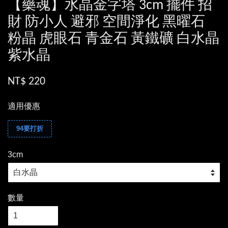
【藥魂】水晶金字塔 3cm 擺件 招
財 防小人 避邪 空間淨化 黑曜石
粉晶 虎眼石 青金石 黃鐵礦 白水晶
紫水晶
NT$ 220
適用優惠
94要打折
3cm
數量