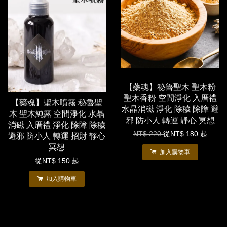
【藥魂】秘魯聖木 聖木粉
聖木香粉 空間淨化 入厝禮
【藥魂】聖木噴霧 秘魯聖
水晶消磁 淨化 除穢 除障 避
木 聖木純露 空間淨化 水晶
邪 防小人 轉運 靜心 冥想
消磁 入厝禮 淨化 除障 除穢
NT$ 220
從
NT$ 180
起
避邪 防小人 轉運 招財 靜心
冥想
加入購物車
從
NT$ 150
起
加入購物車