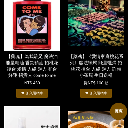
【藥魂】為我駐足 魔法油
【藥魂】《愛情家庭桃花系
能量精油 香氛精油 招桃花
列》魔法蠟燭 能量蠟燭 招
復合 愛情 人緣 魅力 和合
桃花 復合 人緣 魅力 許願
好運 招貴人 come to me
小茶燭 生日送禮
NT$ 460
從
NT$ 100
起
加入購物車
加入購物車
優惠