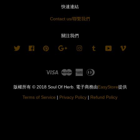
快速連結
Contact us/聯繫我們
關注我們
Twitter
Facebook
Pinterest
Google
Instagram
Tumblr
YouTube
Vimeo
Visa
Master
American
Diners
Express
Club
版權所有 © 2018 Soul Of Herb. 電子商務由
EasyStore
提供
Terms of Service
|
Privacy Policy
|
Refund Policy