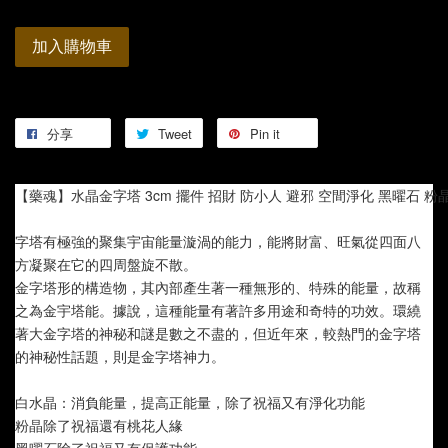
加入購物車
分享
Tweet
Pin it
【藥魂】水晶金字塔 3cm 擺件 招財 防小人 避邪 空間淨化 黑曜石 粉
字塔有極強的聚集宇宙能量漩渦的能力，能將財富、旺氣從四面八
方凝聚在它的四周盤旋不散。
金字塔形的構造物，其內部產生著一種無形的、特殊的能量，故稱
之為金宇塔能。據說，這種能量有著許多用途和奇特的功效。環繞
著大金字塔的神秘和謎是數之不盡的，但近年來，較熱門的金字塔
的神秘性話題，則是金字塔神力。
白水晶：消負能量，提高正能量，除了祝福又有淨化功能 
粉晶除了祝福還有桃花人緣 
黑曜石除了祝福又有保護功能 