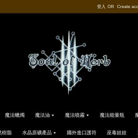
登入
OR
Create ac
魔法蠟燭
魔法油
魔法噴霧
魔法能量瓶
然樹脂
水晶原礦產品
國外進口護符
巫毒娃娃