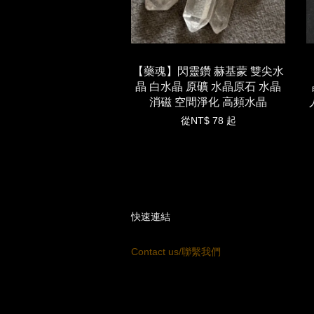
【藥魂】閃靈鑽 赫基蒙 雙尖水
晶 白水晶 原礦 水晶原石 水晶
消磁 空間淨化 高頻水晶
從
NT$ 78
起
快速連結
Contact us/聯繫我們