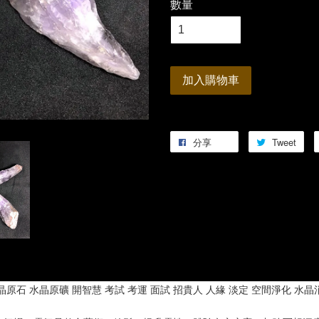
數量
加入購物車
分享
Tweet
晶原石 水晶原礦 開智慧 考試 考運 面試 招貴人 人緣 淡定 空間淨化 水晶