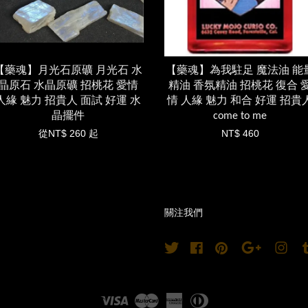
【藥魂】月光石原礦 月光石 水
【藥魂】為我駐足 魔法油 能
晶原石 水晶原礦 招桃花 愛情
精油 香氛精油 招桃花 復合 
人緣 魅力 招貴人 面試 好運 水
情 人緣 魅力 和合 好運 招貴
晶擺件
come to me
從
NT$ 260
起
NT$ 460
關注我們
Twitter
Facebook
Pinterest
Google
Ins
Visa
Master
American
Diners