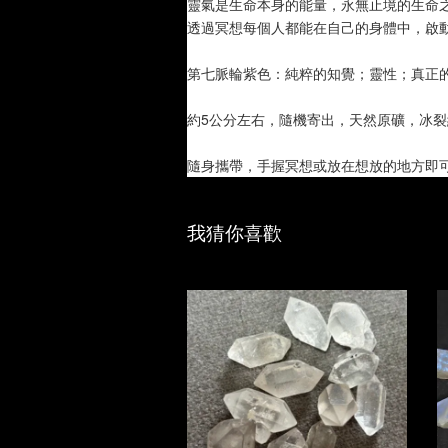
靈氣是生命本身的能量，永無止境的生命
透過冥想每個人都能在自己的身體中，啟
第七脈輪紫色：純粹的知覺；靈性；真正
約5公分左右，隨機寄出，天然原礦，冰
隨身攜帶，手握冥想或放在想放的地方即
我猜你喜歡