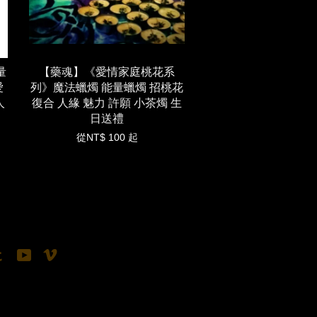
量
【藥魂】《愛情家庭桃花系
愛
列》魔法蠟燭 能量蠟燭 招桃花
人
復合 人緣 魅力 許願 小茶燭 生
日送禮
從
NT$ 100
起
tagram
Tumblr
YouTube
Vimeo