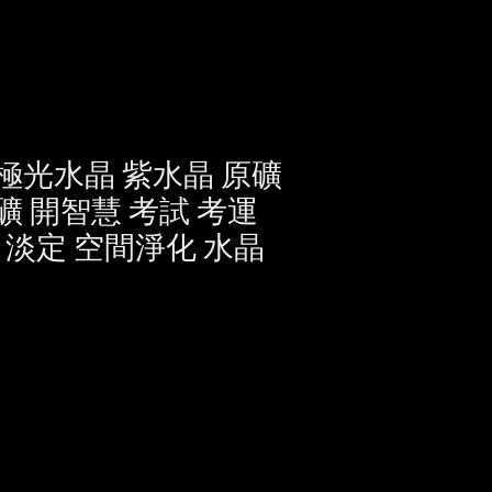
 極光水晶 紫水晶 原礦
礦 開智慧 考試 考運
 淡定 空間淨化 水晶