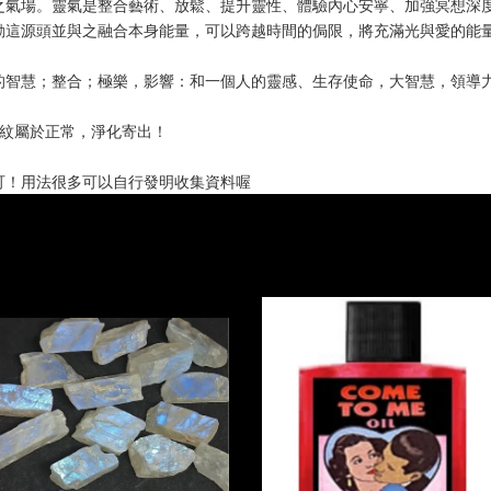
之氣場。靈氣是整合藝術、放鬆、提升靈性、體驗內心安寧、加強冥想深
動這源頭並與之融合本身能量，可以跨越時間的侷限，將充滿光與愛的能
的智慧；整合；極樂，影響：和一個人的靈感、生存使命，大智慧，領導
裂紋屬於正常，淨化寄出！
可！用法很多可以自行發明收集資料喔