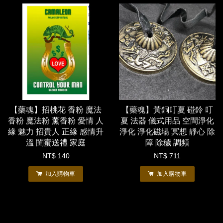
【藥魂】招桃花 香粉 魔法
【藥魂】黃銅叮夏 碰鈴 叮
香粉 魔法粉 薰香粉 愛情 人
夏 法器 儀式用品 空間淨化
緣 魅力 招貴人 正緣 感情升
淨化 淨化磁場 冥想 靜心 除
溫 閨蜜送禮 家庭
障 除穢 調頻
NT$ 140
NT$ 711
加入購物車
加入購物車