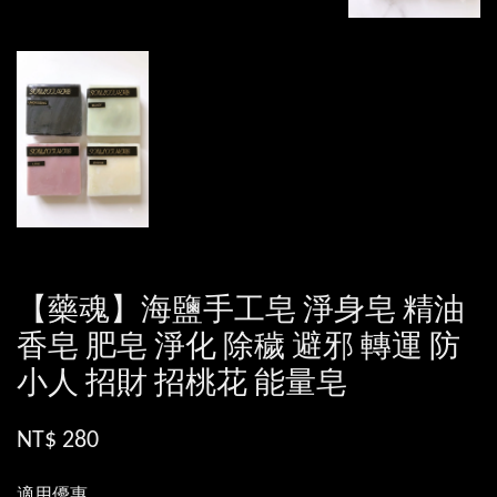
【藥魂】海鹽手工皂 淨身皂 精油
香皂 肥皂 淨化 除穢 避邪 轉運 防
小人 招財 招桃花 能量皂
NT$ 280
適用優惠