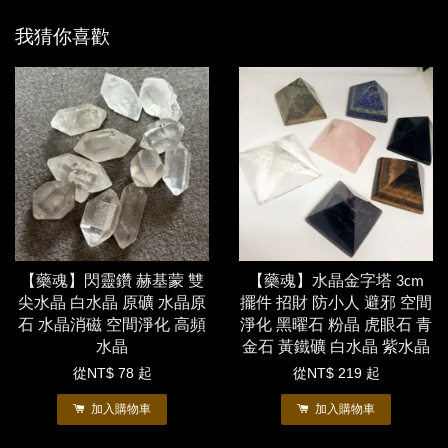
我猜你喜歡
【藥魂】閃靈鑽 赫基蒙 雙
【藥魂】水晶金字塔 3cm
尖水晶 白水晶 原礦 水晶原
擺件 招財 防小人 避邪 空間
石 水晶消磁 空間淨化 高頻
淨化 黑曜石 粉晶 虎眼石 青
水晶
金石 黃鐵礦 白水晶 紫水晶
從
NT$ 78
起
從
NT$ 219
起
加入購物車
加入購物車