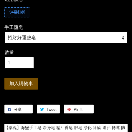
94要打折
手工鹽皂
數量
加入購物車
分享
Tweet
Pin it
【藥魂】海鹽手工皂 淨身皂 精油香皂 肥皂 淨化 除穢 避邪 轉運 防