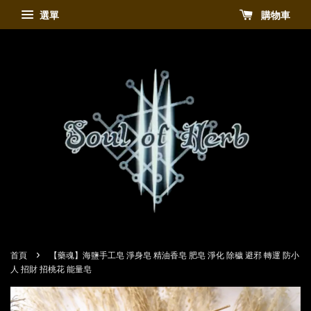
選單
購物車
›
首頁
【藥魂】海鹽手工皂 淨身皂 精油香皂 肥皂 淨化 除穢 避邪 轉運 防小
人 招財 招桃花 能量皂