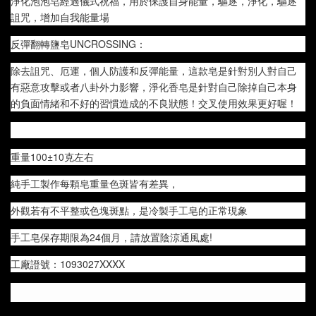
淨化泡泡皂經過儀式祝福，用於保護自身能量，驅逐，淨化，驅逐
詛咒，增加自我能量場
反彈翻轉鹽皂UNCROSSING：
除去詛咒、厄運，個人防護和反彈能量，這款皂是針對別人對自己
有惡意攻擊或者八卦外力影響，淨化香皂是針對自己除掉自己本身
的負面情緒和不好的習慣造成的不良狀態！交叉使用效果更好喔！
重量100±10克左右
純手工製作每顆皂重量色斑皆有差異，
外觀若有不平整或色塊斑點，是冷製手工皂的正常現象
手工皂保存期限為24個月，請放置陰涼通風處!
工廠證號：1093027XXXX