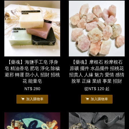
【藥魂】海鹽手工皂 淨身
【藥魂】摩根石 粉摩根石
皂 精油香皂 肥皂 淨化 除穢
原礦 擺件 水晶擺件 招桃花
避邪 轉運 防小人 招財 招桃
招貴人 人緣 魅力 愛情 感情
花 能量皂
脫單 正緣 業績 事業 招財
NT$ 280
從
NT$ 120
起
加入購物車
加入購物車