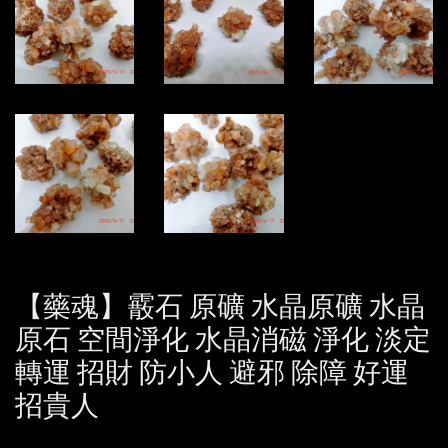
【藥魂】霰石 原礦 水晶原礦 水晶
原石 空間淨化 水晶消磁 淨化 淡定
轉運 招財 防小人 避邪 除障 好運
招貴人