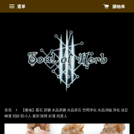
選單
購物車
›
首頁
【藥魂】霰石 原礦 水晶原礦 水晶原石 空間淨化 水晶消磁 淨化 淡定
轉運 招財 防小人 避邪 除障 好運 招貴人