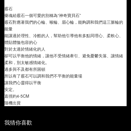
霰石
藥魂給霰石一個可愛的別稱為“神奇寶貝石”
霰石對應著我們的心輪、喉輪、眉心輪，能夠調和我們這三脈輪的
能量
能讓過於理性、冷酷的人，幫助他引導他有多點同理心、柔軟心、
體貼體恤包容的心
對於太過於情緒化的人
卻可以平衡他的情緒，讓他不受情緒牽引、避免憂鬱失落、讓情緒
柔和，別太敏感情緒化。
過多與不及都有所困頓
所以有了霰石可以調和我們不平衡的能量場
讓我們心靈得以平衡
安定。
直徑約4-5CM
隨機出貨
我猜你喜歡