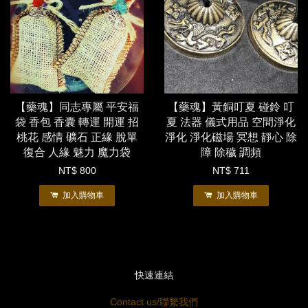
【藥魂】同志專屬 平安福
【藥魂】黃銅叮夏 碰鈴 叮
袋 香包 香囊 轉運 開運 招
夏 法器 儀式用品 空間淨化
桃花 感情 礦石 正緣 脫單
淨化 淨化磁場 冥想 靜心 除
復合 人緣 魅力 魔力袋
障 除穢 調頻
NT$ 800
NT$ 711
加入購物車
加入購物車
快速連結
Contact us/聯繫我們