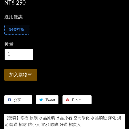
NT$ 290
適用優惠
94要打折
數量
加入購物車
分享
Tweet
Pin it
【藥魂】霰石 原礦 水晶原礦 水晶原石 空間淨化 水晶消磁 淨化 淡
定 轉運 招財 防小人 避邪 除障 好運 招貴人