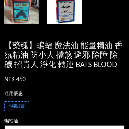
【藥魂】蝙蝠 魔法油 能量精油 香
氛精油 防小人 擋煞 避邪 除障 除
穢 招貴人 淨化 轉運 BATS BLOOD
NT$ 460
適用優惠
94要打折
蝙蝠油