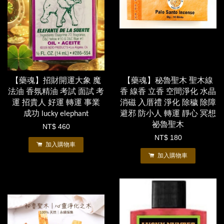
【藥魂】招財開運大象 魔
【藥魂】秘魯聖木 聖木線
法油 香氛精油 考試 面試 考
香 線香 立香 空間淨化 水晶
運 招貴人 好運 轉運 事業
消磁 入厝禮 淨化 除穢 除障
成功 lucky elephant
避邪 防小人 轉運 靜心 冥想
祕魯聖木
NT$ 460
NT$ 180
加入購物車
加入購物車