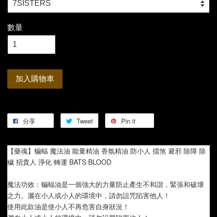
數量
加入購物車
分享
Tweet
Pin it
【藥魂】蝙蝠 魔法油 能量精油 香氛精油 防小人 擋煞 避邪 除障 除
穢 招貴人 淨化 轉運 BATS BLOOD
魔法功效：蝙蝠油是一個強大的力量防止產生不和諧，緊張和破壞
之力。灑在小人或小人的環境中，請勿詛咒陷害他人！
使用此款油是使小人不再危害自身狀況！