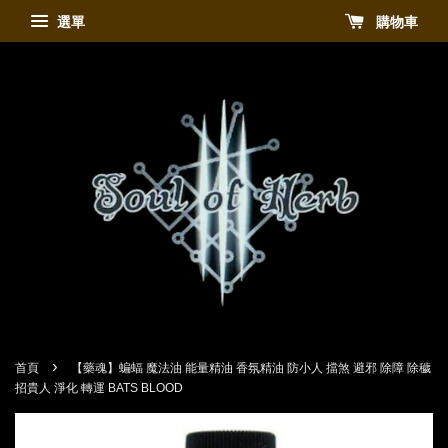
選單
購物車
›
首頁
【藥魂】蝙蝠 魔法油 能量精油 香氛精油 防小人 擋煞 避邪 除障 除穢
招貴人 淨化 轉運 BATS BLOOD