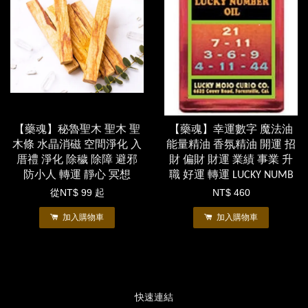
【藥魂】秘魯聖木 聖木 聖
【藥魂】幸運數字 魔法油
木條 水晶消磁 空間淨化 入
能量精油 香氛精油 開運 招
厝禮 淨化 除穢 除障 避邪
財 偏財 財運 業績 事業 升
防小人 轉運 靜心 冥想
職 好運 轉運 LUCKY NUMB
從
NT$ 99
起
NT$ 460
加入購物車
加入購物車
快速連結