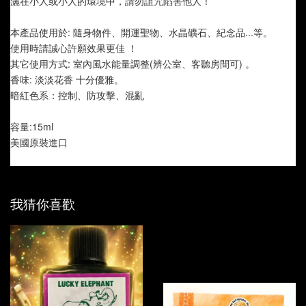
灑在小人或小人的環境中，請勿詛咒陷害他人！
本產品使用於: 隨身物件、開運聖物、水晶礦石、紀念品...等。
使用時請誠心許願效果更佳 ！
其它使用方式: 室內風水能量調整(辨公室、客聽房間可) 。
香味: 淡淡花香 十分優雅。
暗紅色系：控制、防攻擊、混亂
容量:15ml
美國原裝進口
我猜你喜歡