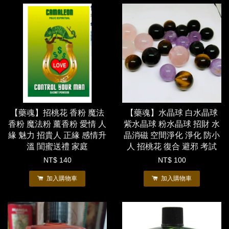
【藥魂】招桃花 香粉 魔法
【藥魂】水晶球 白水晶球
香粉 魔法粉 薰香粉 愛情 人
紫水晶球 粉水晶球 招財 水
緣 魅力 招貴人 正緣 感情升
晶消磁 空間淨化 淨化 防小
溫 閨蜜送禮 家庭
人 招桃花 復合 避邪 考試
NT$ 140
NT$ 100
加入購物車
加入購物車