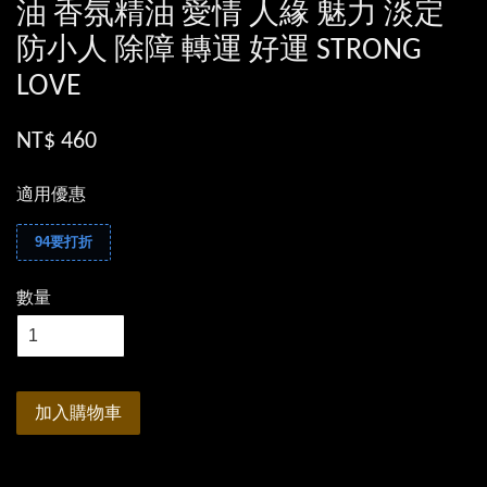
油 香氛精油 愛情 人緣 魅力 淡定
防小人 除障 轉運 好運 STRONG
LOVE
NT$ 460
適用優惠
94要打折
數量
加入購物車