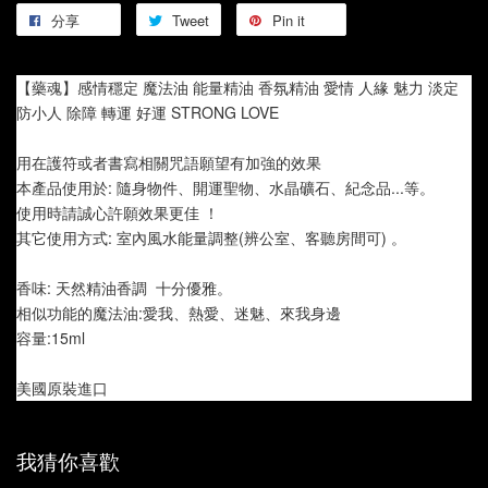
分享
Tweet
Pin it
【藥魂】感情穩定 魔法油 能量精油 香氛精油 愛情 人緣 魅力 淡定 
防小人 除障 轉運 好運 STRONG LOVE
用在護符或者書寫相關咒語願望有加強的效果
本產品使用於: 隨身物件、開運聖物、水晶礦石、紀念品...等。
使用時請誠心許願效果更佳 ！
其它使用方式: 室內風水能量調整(辨公室、客聽房間可) 。
香味: 天然精油香調  十分優雅。
相似功能的魔法油:愛我、熱愛、迷魅、來我身邊
容量:15ml
美國原裝進口
我猜你喜歡