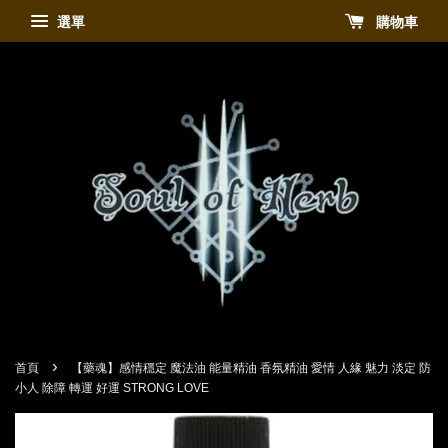
選單
購物車
›
首頁
【藥魂】感情穩定 魔法油 能量精油 香氛精油 愛情 人緣 魅力 淡定 防
小人 除障 轉運 好運 STRONG LOVE