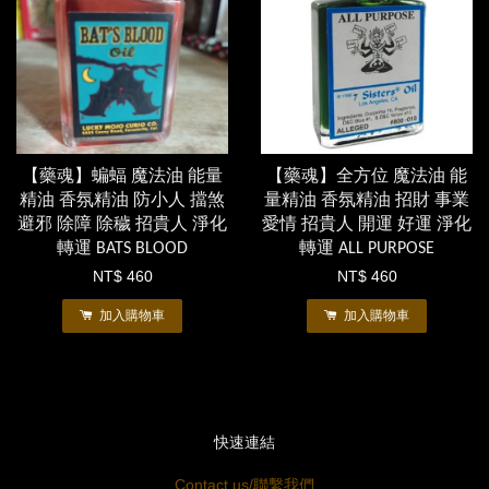
【藥魂】蝙蝠 魔法油 能量
【藥魂】全方位 魔法油 能
精油 香氛精油 防小人 擋煞
量精油 香氛精油 招財 事業
避邪 除障 除穢 招貴人 淨化
愛情 招貴人 開運 好運 淨化
轉運 BATS BLOOD
轉運 ALL PURPOSE
NT$ 460
NT$ 460
加入購物車
加入購物車
快速連結
Contact us/聯繫我們