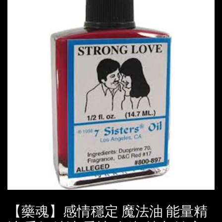
【藥魂】感情穩定 魔法油 能量精