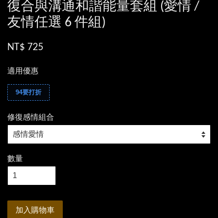
復合與溝通和諧能量套組 (愛情 /
友情任選 6 件組)
NT$ 725
適用優惠
94要打折
修復感情組合
數量
加入購物車