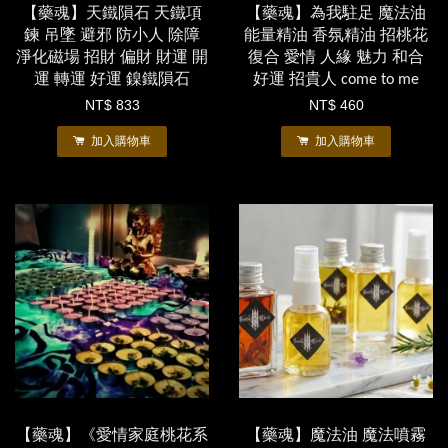
【藥魂】天鐵隕石 天鐵項
【藥魂】為我駐足 魔法油
鍊 吊墜 避邪 防小人 除障
能量精油 香氛精油 招桃花
淨化磁場 招財 偏財 財運 開
復合 愛情 人緣 魅力 和合
運 轉運 好運 鎳鐵隕石
好運 招貴人 come to me
NT$ 833
NT$ 460
加入購物車
加入購物車
【藥魂】《愛情家庭桃花系
【藥魂】魔法油 魔法噴霧