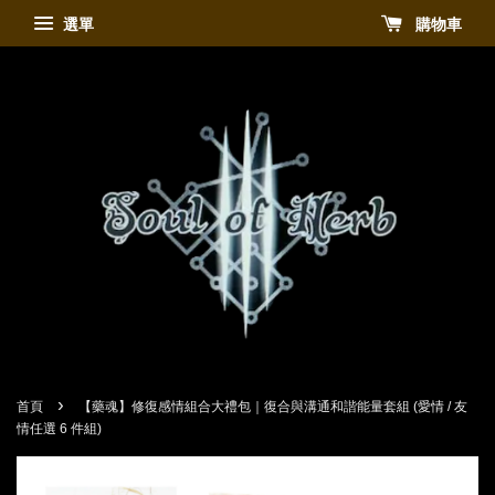
選單
購物車
›
首頁
【藥魂】修復感情組合大禮包｜復合與溝通和諧能量套組 (愛情 / 友
情任選 6 件組)