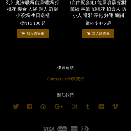
列》魔法蠟燭 能量蠟燭 招
(自由配套組) 能量噴霧 招財
桃花 復合 人緣 魅力 許願
業績 事業 招桃花 招貴人 防
小茶燭 生日送禮
小人 避邪 淨化 好運 通關
從
NT$ 100
起
從
NT$ 475
起
加入購物車
加入購物車
快速連結
Contact us/聯繫我們
關注我們
Twitter
Facebook
Pinterest
Google
Instagram
Tumblr
YouTube
Vimeo
Visa
Master
American
Diners