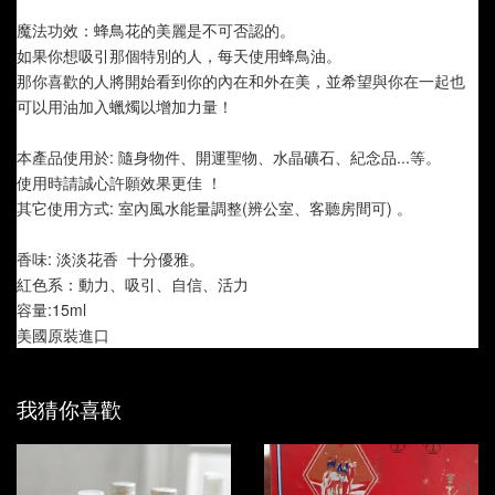
魔法功效：蜂鳥花的美麗是不可否認的。
如果你想吸引那個特別的人，每天使用蜂鳥油。
那你喜歡的人將開始看到你的內在和外在美，並希望與你在一起也
可以用油加入蠟燭以增加力量！
本產品使用於: 隨身物件、開運聖物、水晶礦石、紀念品...等。
使用時請誠心許願效果更佳 ！
其它使用方式: 室內風水能量調整(辨公室、客聽房間可) 。
香味: 淡淡花香  十分優雅。
紅色系：動力、吸引、自信、活力
容量:15ml
美國原裝進口
我猜你喜歡