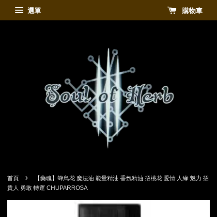
選單
購物車
›
首頁
【藥魂】蜂鳥花 魔法油 能量精油 香氛精油 招桃花 愛情 人緣 魅力 招
貴人 勇敢 轉運 CHUPARROSA