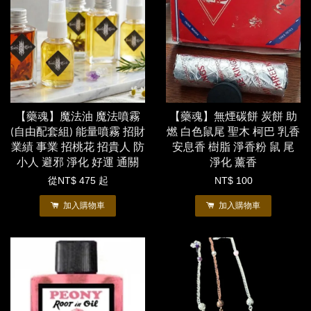
【藥魂】魔法油 魔法噴霧
【藥魂】無煙碳餅 炭餅 助
(自由配套組) 能量噴霧 招財
燃 白色鼠尾 聖木 柯巴 乳香
業績 事業 招桃花 招貴人 防
安息香 樹脂 淨香粉 鼠 尾
小人 避邪 淨化 好運 通關
淨化 薰香
從
NT$ 475
起
NT$ 100
加入購物車
加入購物車