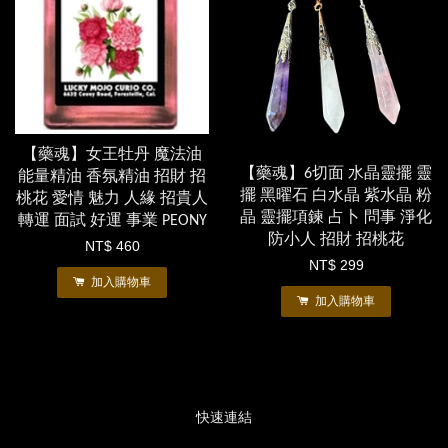
【藥魂】女王牡丹 魔法油
【藥魂】6切面 水晶靈擺 靈
能量精油 香氛精油 招財 招
擺 黑曜石 白水晶 紫水晶 粉
桃花 愛情 魅力 人緣 招貴人
晶 靈擺項鍊 占卜 問事 淨化
轉運 面試 好運 事業 PEONY
防小人 招財 招桃花
NT$ 460
NT$ 299
加入購物車
加入購物車
快速連結