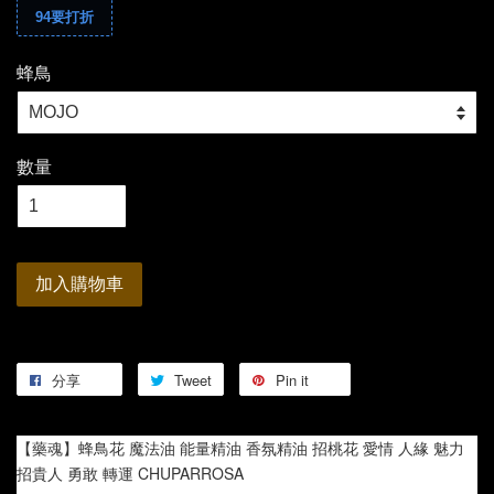
94要打折
蜂鳥
數量
加入購物車
分享
Tweet
Pin it
【藥魂】蜂鳥花 魔法油 能量精油 香氛精油 招桃花 愛情 人緣 魅力 
招貴人 勇敢 轉運 CHUPARROSA