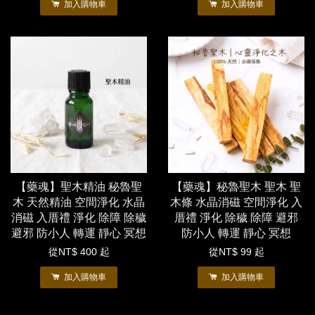
加入購物車
加入購物車
【藥魂】聖木精油 秘魯聖
【藥魂】秘魯聖木 聖木 聖
木 天然精油 空間淨化 水晶
木條 水晶消磁 空間淨化 入
消磁 入厝禮 淨化 除障 除穢
厝禮 淨化 除穢 除障 避邪
避邪 防小人 轉運 靜心 冥想
防小人 轉運 靜心 冥想
從
NT$ 400
起
從
NT$ 99
起
加入購物車
加入購物車