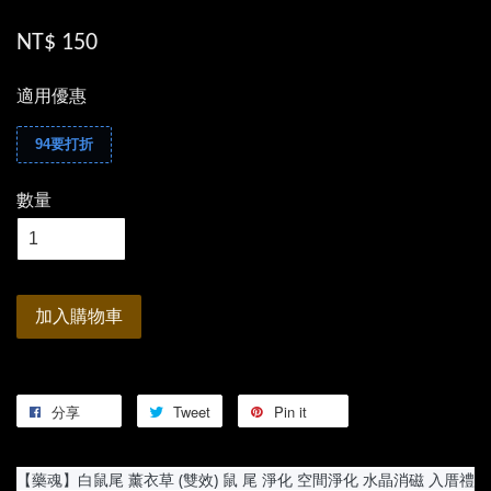
NT$ 150
適用優惠
94要打折
數量
加入購物車
分享
Tweet
Pin it
【藥魂】白鼠尾 薰衣草 (雙效) 鼠 尾 淨化 空間淨化 水晶消磁 入厝禮