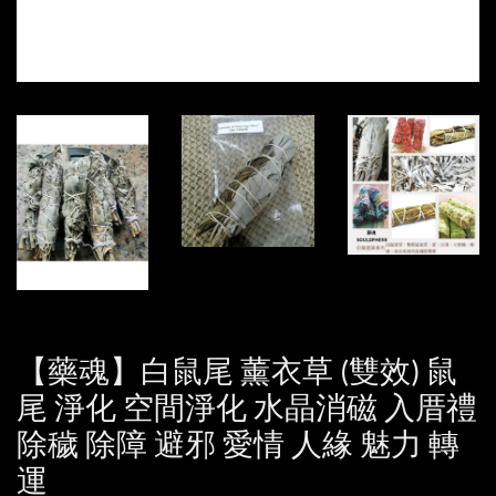
【藥魂】白鼠尾 薰衣草 (雙效) 鼠
尾 淨化 空間淨化 水晶消磁 入厝禮
除穢 除障 避邪 愛情 人緣 魅力 轉
運