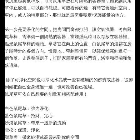
或沉重感將被釋放，可將鼠尾草放在可隔熱的容器裡，如要讓鼠尾
草停止燃燒，可以自行戳熄。可觀看你的煙，有時它會漂到室內，
車內，或人的特定部分 - 那也就是最需要穩定/保護能量的地方。
第一步是要淨化的空間，把房間門窗都打開，讓空氣流通。將白鼠
尾草棒，需準備一個隔熱的容器，當煙燻玩時可以存放在容器裡。
點燃鼠尾草棒的端頭。拿著它在向上的位置，白鼠尾草的煙霧在房
子順時針的各個方向。慢慢地，帶到整個房，以確保煙霧到達每一
個角落。走過整個房子，打開家周圍所有的門窗，浴室和壁櫥和角
落邊緣。
 除了可淨化空間也可淨化水晶或一些有磁場的的佛寶或法器，從腳
到頭把自己全身燻過一遍，也可改善自己磁場。
鼠尾草可依自己想要的能量互相搭配使用！
白色鼠尾草：強力淨化
藍色鼠尾草：招財、定心
沙漠鼠尾草：帶來一股新的流動
雪松：保護、淨化
甜草辦：帶來純潔或高靈來到你的空間