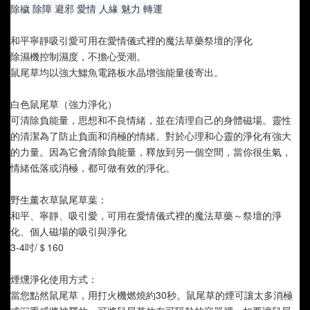
除穢 除障 避邪 愛情 人緣 魅力 轉運
和平寧靜吸引愛可用在愛情儀式裡的魔法草藥祭壇的淨化
除濕機控制濕度，不擔心受潮。
鼠尾草均以強大鱷魚電路板水晶增強能量後寄出。
白色鼠尾草（強力淨化）  
可清除負能量，思想和不良情緒，並在清理自己的身體磁場。靈性
的清潔為了防止負面和消極的情緒。對於心理和心靈的淨化有強大
的力量。因為它會清除負能量，釋放到另一個空間，當你很生氣，
情緒低落或消極，都可做有效的淨化。
野生薰衣草鼠尾草葉：
和平、寧靜、吸引愛，可用在愛情儀式裡的魔法草藥～祭壇的淨
化、個人磁場的吸引與淨化
3-4吋/＄160
煙燻淨化使用方式： 
當您點然鼠尾草，用打火機燃燒約30秒。鼠尾草的煙可讓太多消極