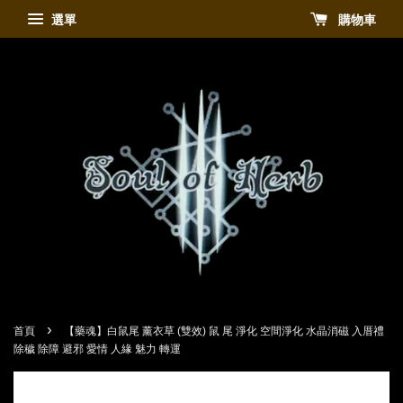
選單
購物車
›
首頁
【藥魂】白鼠尾 薰衣草 (雙效) 鼠 尾 淨化 空間淨化 水晶消磁 入厝禮
除穢 除障 避邪 愛情 人緣 魅力 轉運