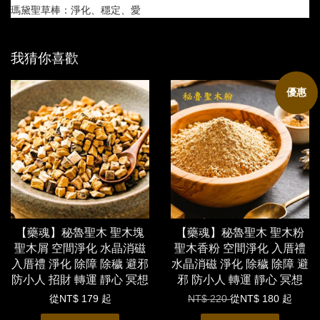
瑪黛聖草棒：淨化、穩定、愛
我猜你喜歡
優惠
【藥魂】秘魯聖木 聖木塊
【藥魂】秘魯聖木 聖木粉
聖木屑 空間淨化 水晶消磁
聖木香粉 空間淨化 入厝禮
入厝禮 淨化 除障 除穢 避邪
水晶消磁 淨化 除穢 除障 避
防小人 招財 轉運 靜心 冥想
邪 防小人 轉運 靜心 冥想
從
NT$ 179
起
NT$ 220
從
NT$ 180
起