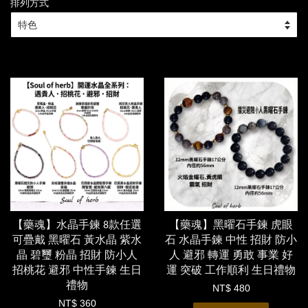
排列方式
【藥魂】水晶手鍊 8款任選
【藥魂】黑曜石手鍊 虎眼
可疊戴 黑曜石 黃水晶 紫水
石 水晶手鍊 中性 招財 防小
晶 碧璽 粉晶 招財 防小人
人 避邪 轉運 勇敢 事業 好
招桃花 避邪 中性手鍊 生日
運 突破 工作順利 生日禮物
禮物
NT$ 480
NT$ 360