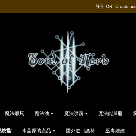
登入
OR
Create ac
魔法蠟燭
魔法油
魔法噴霧
魔法能量瓶
然樹脂
水晶原礦產品
國外進口護符
巫毒娃娃