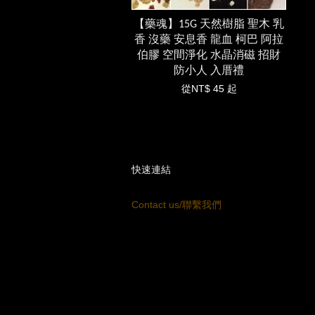
【藥魂】15G 天然樹脂 聖木 乳
香 沒藥 安息香 龍血 柯巴 阿拉
伯膠 空間淨化 水晶消磁 招財
防小人 入厝禮
從
NT$ 45
起
快速連結
Contact us/聯繫我們