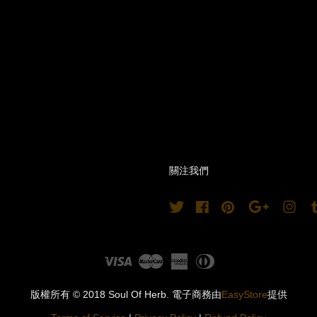
關注我們
Twitter
Facebook
Pinterest
Google
Ins
Visa
Master
American
Diners
Express
Club
版權所有 © 2018 Soul Of Herb. 電子商務由
EasyStore
提供